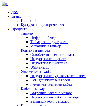
Дом
За нас
Изтегляне
Култура на предприятието
Продукти
Таймер
Цифров таймер
Таймер за индустрията
Механичен таймер
Контакт и щепсел
Сглобете щепсел и контакт
Индустриален щепсел
Индустриален контакт
USB гнездо
Удължителен кабел
Индустриален удължителен кабел
PVC удължителен кабел
Гумен удължителен кабел
Кабелна макара
Вътрешна кабелна макара
Индустриална кабелна макара
Външна кабелна макара
Нови продукти