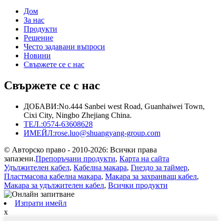
Дом
За нас
Продукти
Решение
Често задавани въпроси
Новини
Свържете се с нас
Свържете се с нас
ДОБАВИ:
No.444 Sanbei west Road, Guanhaiwei Town,
Cixi City, Ningbo Zhejiang China.
ТЕЛ.:
0574-63608628
ИМЕЙЛ:
rose.luo@shuangyang-group.com
© Авторско право - 2010-2026: Всички права
запазени.
Препоръчани продукти
,
Карта на сайта
Удължителен кабел
,
Кабелна макара
,
Гнездо за таймер
,
Пластмасова кабелна макара
,
Макара за захранващ кабел
,
Макара за удължителен кабел
,
Всички продукти
Изпрати имейл
x