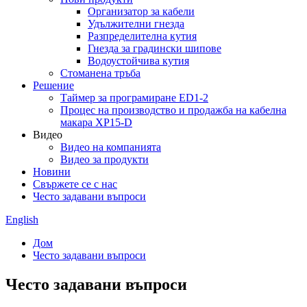
Организатор за кабели
Удължителни гнезда
Разпределителна кутия
Гнезда за градински шипове
Водоустойчива кутия
Стоманена тръба
Решение
Таймер за програмиране ED1-2
Процес на производство и продажба на кабелна
макара XP15-D
Видео
Видео на компанията
Видео за продукти
Новини
Свържете се с нас
Често задавани въпроси
English
Дом
Често задавани въпроси
Често задавани въпроси