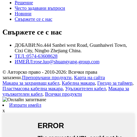
Решение
Често задавани въпроси
Новини
Свържете се с нас
Свържете се с нас
ДОБАВИ:
No.444 Sanbei west Road, Guanhaiwei Town,
Cixi City, Ningbo Zhejiang China.
ТЕЛ.:
0574-63608628
ИМЕЙЛ:
rose.luo@shuangyang-group.com
© Авторско право - 2010-2026: Всички права
запазени.
Препоръчани продукти
,
Карта на сайта
Макара за захранващ кабел
,
Кабелна макара
,
Гнездо за таймер
,
Пластмасова кабелна макара
,
Удължителен кабел
,
Макара за
удължителен кабел
,
Всички продукти
Изпрати имейл
x