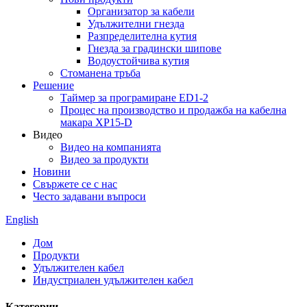
Организатор за кабели
Удължителни гнезда
Разпределителна кутия
Гнезда за градински шипове
Водоустойчива кутия
Стоманена тръба
Решение
Таймер за програмиране ED1-2
Процес на производство и продажба на кабелна
макара XP15-D
Видео
Видео на компанията
Видео за продукти
Новини
Свържете се с нас
Често задавани въпроси
English
Дом
Продукти
Удължителен кабел
Индустриален удължителен кабел
Категории