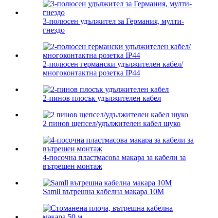
3-полюсен удължител за Германия, мулти-
гнездо
2-полюсен германски удължителен кабел/
многоконтактна розетка IP44
2-пинов плосък удължителен кабел
2 пинов щепсел/удължителен кабел шуко
4-посочна пластмасова макара за кабели за
вътрешен монтаж
Samll вътрешна кабелна макара 10M