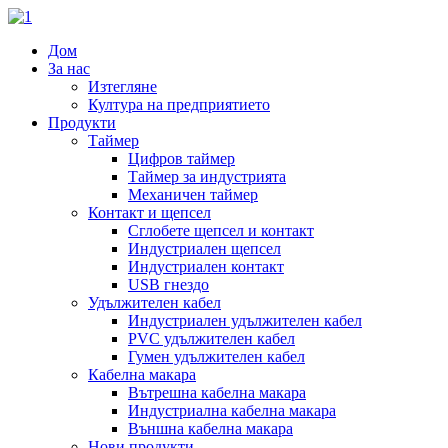
Дом
За нас
Изтегляне
Култура на предприятието
Продукти
Таймер
Цифров таймер
Таймер за индустрията
Механичен таймер
Контакт и щепсел
Сглобете щепсел и контакт
Индустриален щепсел
Индустриален контакт
USB гнездо
Удължителен кабел
Индустриален удължителен кабел
PVC удължителен кабел
Гумен удължителен кабел
Кабелна макара
Вътрешна кабелна макара
Индустриална кабелна макара
Външна кабелна макара
Нови продукти