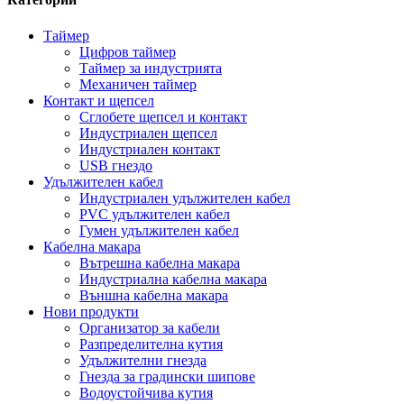
Таймер
Цифров таймер
Таймер за индустрията
Механичен таймер
Контакт и щепсел
Сглобете щепсел и контакт
Индустриален щепсел
Индустриален контакт
USB гнездо
Удължителен кабел
Индустриален удължителен кабел
PVC удължителен кабел
Гумен удължителен кабел
Кабелна макара
Вътрешна кабелна макара
Индустриална кабелна макара
Външна кабелна макара
Нови продукти
Организатор за кабели
Разпределителна кутия
Удължителни гнезда
Гнезда за градински шипове
Водоустойчива кутия