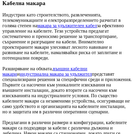
Кабелна макара
Индустрии като строителството, развлеченията,
телекомуникациите и електроразпределението разчитат в
голяма степен на
макара за удължителен кабел
за ефективно
управление на кабелите. Тези устройства предлагат
систематично и преносимо решение за транспортиране,
съхранение и разгръщане на кабели. Внимателно
проектираните макари улесняват лесното навиване и
развиване на кабелите, намалявайки риска от заплитане и
потенциални повреди.
Разширяване на обхвата,
външни кабелни
макари
и
индустриална макара за удължител
представят
специализирани решения за специфични среди и приложения.
Първите са насочени към уникалните изисквания на
външните инсталации, докато вторите са насочени към
изискванията на индустриалните условия. По същество
кабелните макари са незаменими устройства, осигуряващи не
само удобството и организацията на кабелните инсталации,
но и защитата им в различни оперативни сценарии.
Предлагани в различни размери и конфигурации, кабелните
макари са подходящи за кабели с различна дължина и
дебелина. Някои макари са стационарни, докато други се