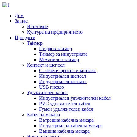
Дом
За нас
Изтегляне
Култура на предприятието
Продукти
Таймер
Цифров таймер
Таймер за индустрията
Механичен таймер
Контакт и щепсел
Сглобете щепсел и контакт
Индустриален щепсел
Индустриален контакт
USB гнездо
Удължителен кабел
Индустриален удължителен кабел
PVC удължителен кабел
Гумен удължителен кабел
Кабелна макара
Вътрешна кабелна макара
Индустриална кабелна макара
Външна кабелна макара
Нови продукти