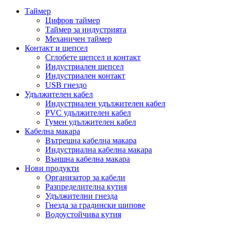
Таймер
Цифров таймер
Таймер за индустрията
Механичен таймер
Контакт и щепсел
Сглобете щепсел и контакт
Индустриален щепсел
Индустриален контакт
USB гнездо
Удължителен кабел
Индустриален удължителен кабел
PVC удължителен кабел
Гумен удължителен кабел
Кабелна макара
Вътрешна кабелна макара
Индустриална кабелна макара
Външна кабелна макара
Нови продукти
Организатор за кабели
Разпределителна кутия
Удължителни гнезда
Гнезда за градински шипове
Водоустойчива кутия