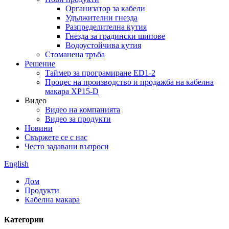
Организатор за кабели
Удължителни гнезда
Разпределителна кутия
Гнезда за градински шипове
Водоустойчива кутия
Стоманена тръба
Решение
Таймер за програмиране ED1-2
Процес на производство и продажба на кабелна
макара XP15-D
Видео
Видео на компанията
Видео за продукти
Новини
Свържете се с нас
Често задавани въпроси
English
Дом
Продукти
Кабелна макара
Категории