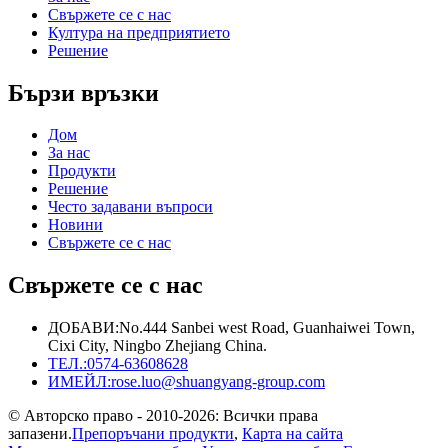
Свържете се с нас
Култура на предприятието
Решение
Бързи връзки
Дом
За нас
Продукти
Решение
Често задавани въпроси
Новини
Свържете се с нас
Свържете се с нас
ДОБАВИ:
No.444 Sanbei west Road, Guanhaiwei Town,
Cixi City, Ningbo Zhejiang China.
ТЕЛ.:
0574-63608628
ИМЕЙЛ:
rose.luo@shuangyang-group.com
© Авторско право - 2010-2026: Всички права
запазени.
Препоръчани продукти
,
Карта на сайта