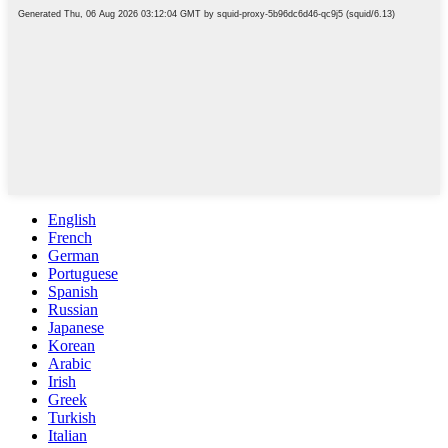
English
French
German
Portuguese
Spanish
Russian
Japanese
Korean
Arabic
Irish
Greek
Turkish
Italian