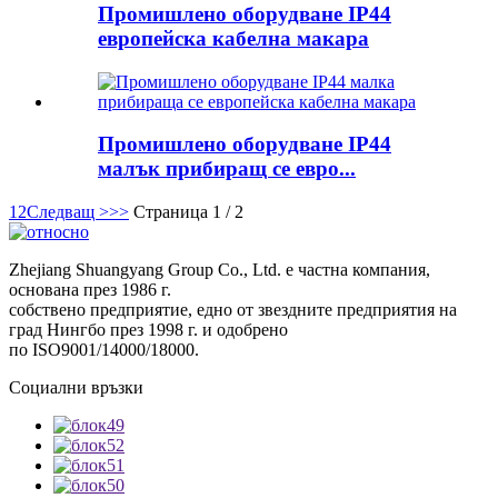
Промишлено оборудване IP44
европейска кабелна макара
Промишлено оборудване IP44
малък прибиращ се евро...
1
2
Следващ >
>>
Страница 1 / 2
Zhejiang Shuangyang Group Co., Ltd. е частна компания,
основана през 1986 г.
собствено предприятие, едно от звездните предприятия на
град Нингбо през 1998 г. и одобрено
по ISO9001/14000/18000.
Социални връзки