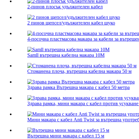
2-пинов плосък удължителен кабел
2 пинов щепсел/удължителен кабел шуко
4-посочна пластмасова макара за кабели за вътреш
Samll вътрешна кабелна макара 10M
Стоманена плоча, вътрешна кабелна макара 50 м
Здрава рамка Вътрешна макара с кабел 50 метра
Здрава рамка, мини макара с кабел против усукване
Мини макара с кабел Anti Twist за вътрешна употреб
Вътрешна мини макара с кабел 15 м