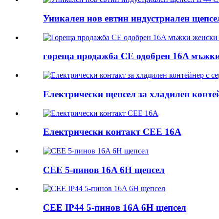
Уникален нов евтин индустриален щепсе
гореща продажба CE одобрен 16A мъжки
Електрически щепсел за хладилен контей
Електрически контакт CEE 16A
CEE 5-пинов 16A 6H щепсел
CEE IP44 5-пинов 16A 6H щепсел