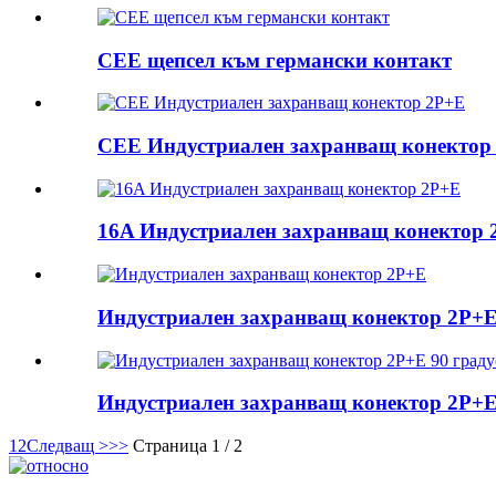
CEE щепсел към германски контакт
CEE Индустриален захранващ конектор
16A Индустриален захранващ конектор 
Индустриален захранващ конектор 2P+
Индустриален захранващ конектор 2P+E
1
2
Следващ >
>>
Страница 1 / 2