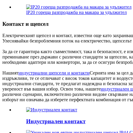
IP20 гореща разпродажба на макара за удължител
Контакт и щепсел
Електрическият щепсел и контакт, известни още като захранващ
Улеснявайки безпроблемния поток на електричество, щепселът 
За да се гарантира както съвместимост, така и безопасност, е
преминаване през държави с различни стандарти за щепсели, 
необходими адаптери или конвертори, за да се осигури безпроб
Нашият
индустриални щепсели и контакти
Серията има за цел 
издръжливи, те се отличават с висок токов капацитет и водоу
индустриални стандарти, те предлагат надеждна и безопасна 
увереност във вашия избор. Освен това, нашите
индустриален 
различни сценарии, включително различни видове свързване н
изборът ни означава да изберете перфектната комбинация от гъ
Индустриален контакт