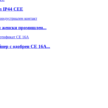
л IP44 CEE
 женски промишлен...
нер с одобрен CE 16A...