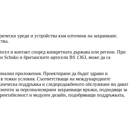
рически уреди и устройства към източник на захранване.
тва.
епсел и контакт според конкретната държава или регион. При
и Schuko и британските щепсели BS 1363, може да са
триални приложения. Проектирани да бъдат здрави и
е в тежки условия. Съответстващи на международните
ехническа поддръжка и следпродажбеното обслужване ви дават
поненти за персонализирани захранващи връзки, подходящи за
 рентабилност и модулен дизайн, подобряващи поддръжката,