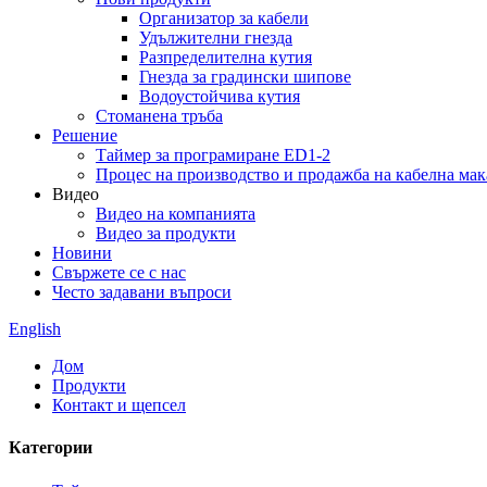
Организатор за кабели
Удължителни гнезда
Разпределителна кутия
Гнезда за градински шипове
Водоустойчива кутия
Стоманена тръба
Решение
Таймер за програмиране ED1-2
Процес на производство и продажба на кабелна ма
Видео
Видео на компанията
Видео за продукти
Новини
Свържете се с нас
Често задавани въпроси
English
Дом
Продукти
Контакт и щепсел
Категории