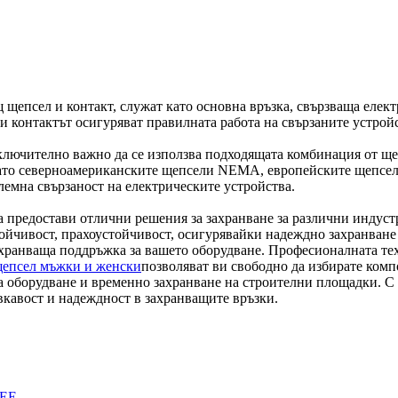
 щепсел и контакт, служат като основна връзка, свързваща елект
и контактът осигуряват правилната работа на свързаните устройс
 изключително важно да се използва подходящата комбинация от щ
като северноамериканските щепсели NEMA, европейските щепсел
лемна свързаност на електрическите устройства.
да предостави отлични решения за захранване за различни индус
стойчивост, прахоустойчивост, осигурявайки надеждно захранван
захранваща поддръжка за вашето оборудване. Професионалната т
щепсел мъжки и женски
позволяват ви свободно да избирате ком
а оборудване и временно захранване на строителни площадки. С
вкавост и надеждност в захранващите връзки.