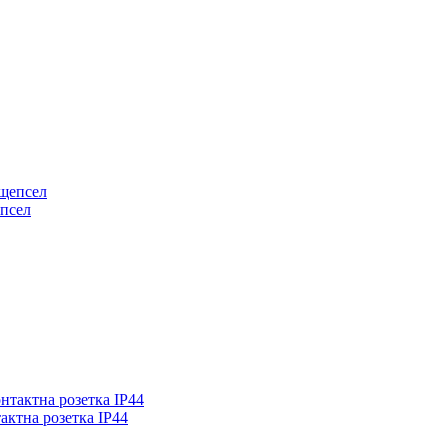
епсел
актна розетка IP44