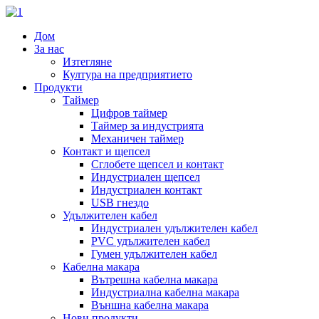
Дом
За нас
Изтегляне
Култура на предприятието
Продукти
Таймер
Цифров таймер
Таймер за индустрията
Механичен таймер
Контакт и щепсел
Сглобете щепсел и контакт
Индустриален щепсел
Индустриален контакт
USB гнездо
Удължителен кабел
Индустриален удължителен кабел
PVC удължителен кабел
Гумен удължителен кабел
Кабелна макара
Вътрешна кабелна макара
Индустриална кабелна макара
Външна кабелна макара
Нови продукти