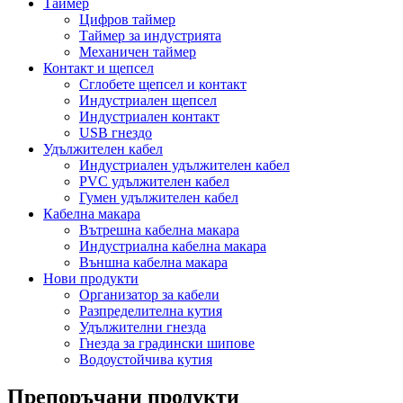
Таймер
Цифров таймер
Таймер за индустрията
Механичен таймер
Контакт и щепсел
Сглобете щепсел и контакт
Индустриален щепсел
Индустриален контакт
USB гнездо
Удължителен кабел
Индустриален удължителен кабел
PVC удължителен кабел
Гумен удължителен кабел
Кабелна макара
Вътрешна кабелна макара
Индустриална кабелна макара
Външна кабелна макара
Нови продукти
Организатор за кабели
Разпределителна кутия
Удължителни гнезда
Гнезда за градински шипове
Водоустойчива кутия
Препоръчани продукти