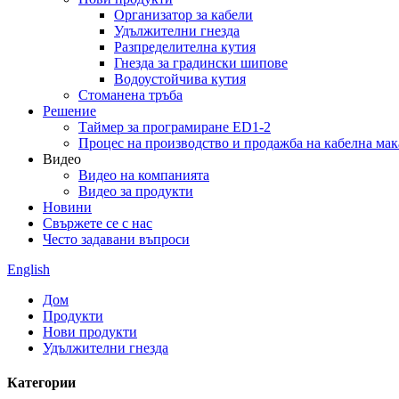
Организатор за кабели
Удължителни гнезда
Разпределителна кутия
Гнезда за градински шипове
Водоустойчива кутия
Стоманена тръба
Решение
Таймер за програмиране ED1-2
Процес на производство и продажба на кабелна ма
Видео
Видео на компанията
Видео за продукти
Новини
Свържете се с нас
Често задавани въпроси
English
Дом
Продукти
Нови продукти
Удължителни гнезда
Категории