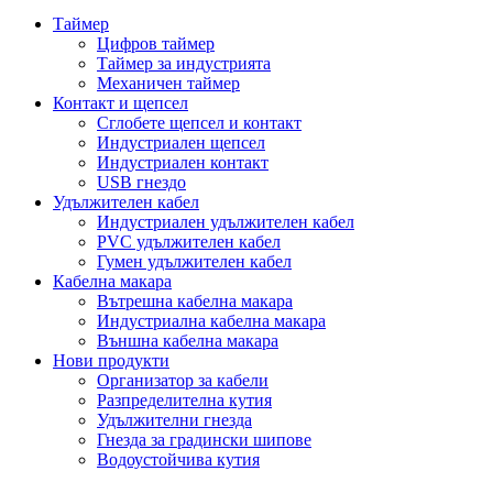
Таймер
Цифров таймер
Таймер за индустрията
Механичен таймер
Контакт и щепсел
Сглобете щепсел и контакт
Индустриален щепсел
Индустриален контакт
USB гнездо
Удължителен кабел
Индустриален удължителен кабел
PVC удължителен кабел
Гумен удължителен кабел
Кабелна макара
Вътрешна кабелна макара
Индустриална кабелна макара
Външна кабелна макара
Нови продукти
Организатор за кабели
Разпределителна кутия
Удължителни гнезда
Гнезда за градински шипове
Водоустойчива кутия