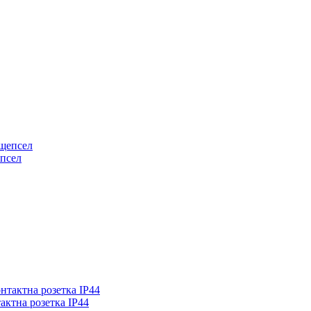
епсел
актна розетка IP44