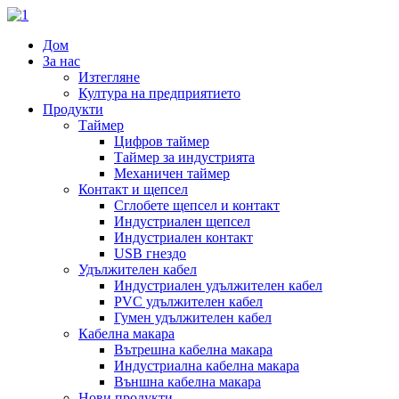
Дом
За нас
Изтегляне
Култура на предприятието
Продукти
Таймер
Цифров таймер
Таймер за индустрията
Механичен таймер
Контакт и щепсел
Сглобете щепсел и контакт
Индустриален щепсел
Индустриален контакт
USB гнездо
Удължителен кабел
Индустриален удължителен кабел
PVC удължителен кабел
Гумен удължителен кабел
Кабелна макара
Вътрешна кабелна макара
Индустриална кабелна макара
Външна кабелна макара
Нови продукти