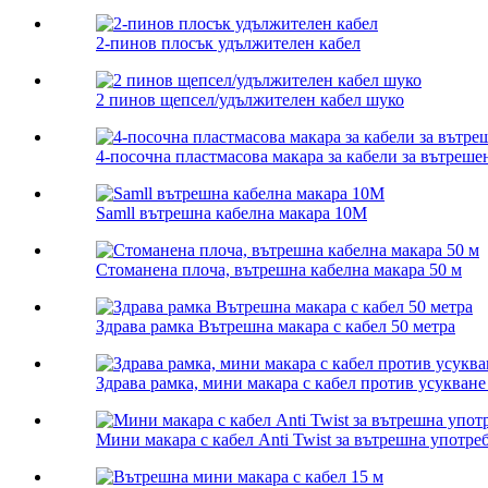
2-пинов плосък удължителен кабел
2 пинов щепсел/удължителен кабел шуко
4-посочна пластмасова макара за кабели за вътреш
Samll вътрешна кабелна макара 10M
Стоманена плоча, вътрешна кабелна макара 50 м
Здрава рамка Вътрешна макара с кабел 50 метра
Здрава рамка, мини макара с кабел против усукване
Мини макара с кабел Anti Twist за вътрешна употреб