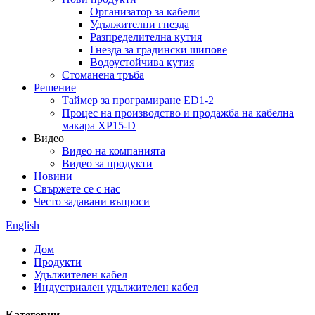
Организатор за кабели
Удължителни гнезда
Разпределителна кутия
Гнезда за градински шипове
Водоустойчива кутия
Стоманена тръба
Решение
Таймер за програмиране ED1-2
Процес на производство и продажба на кабелна
макара XP15-D
Видео
Видео на компанията
Видео за продукти
Новини
Свържете се с нас
Често задавани въпроси
English
Дом
Продукти
Удължителен кабел
Индустриален удължителен кабел
Категории