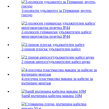
3-полюсен удължител за Германия, мулти-
гнездо
2-полюсен германски удължителен кабел/
многоконтактна розетка IP44
2-пинов плосък удължителен кабел
2 пинов щепсел/удължителен кабел шуко
4-посочна пластмасова макара за кабели за
вътрешен монтаж
Samll вътрешна кабелна макара 10M