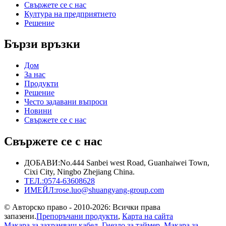
Свържете се с нас
Култура на предприятието
Решение
Бързи връзки
Дом
За нас
Продукти
Решение
Често задавани въпроси
Новини
Свържете се с нас
Свържете се с нас
ДОБАВИ:
No.444 Sanbei west Road, Guanhaiwei Town,
Cixi City, Ningbo Zhejiang China.
ТЕЛ.:
0574-63608628
ИМЕЙЛ:
rose.luo@shuangyang-group.com
© Авторско право - 2010-2026: Всички права
запазени.
Препоръчани продукти
,
Карта на сайта
Макара за захранващ кабел
,
Гнездо за таймер
,
Макара за