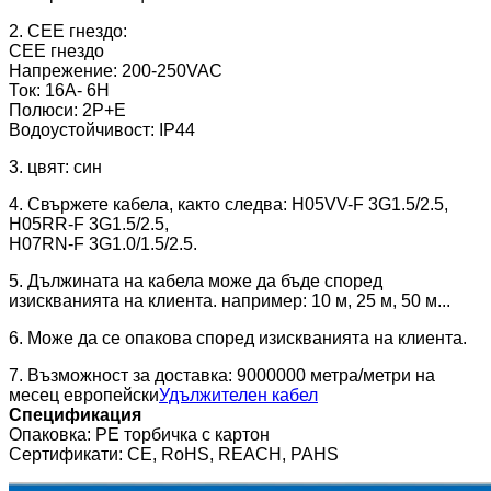
2. CEE гнездо:
CEE гнездо
Напрежение: 200-250VAC
Ток: 16A- 6H
Полюси: 2P+E
Водоустойчивост: IP44
3. цвят: син
4. Свържете кабела, както следва: H05VV-F 3G1.5/2.5,
H05RR-F 3G1.5/2.5,
H07RN-F 3G1.0/1.5/2.5.
5. Дължината на кабела може да бъде според
изискванията на клиента. например: 10 м, 25 м, 50 м.
..
6. Може да се опакова според изискванията на клиента.
7. Възможност за доставка: 9000000 метра/метри на
месец европейски
Удължителен кабел
Спецификация
Опаковка: PE торбичка с картон
Сертификати: CE, RoHS, REACH, PAHS