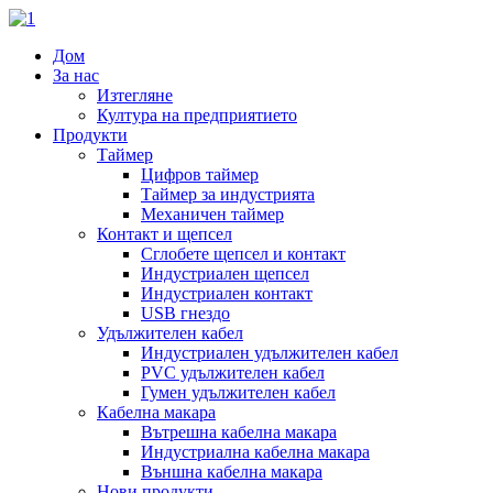
Дом
За нас
Изтегляне
Култура на предприятието
Продукти
Таймер
Цифров таймер
Таймер за индустрията
Механичен таймер
Контакт и щепсел
Сглобете щепсел и контакт
Индустриален щепсел
Индустриален контакт
USB гнездо
Удължителен кабел
Индустриален удължителен кабел
PVC удължителен кабел
Гумен удължителен кабел
Кабелна макара
Вътрешна кабелна макара
Индустриална кабелна макара
Външна кабелна макара
Нови продукти