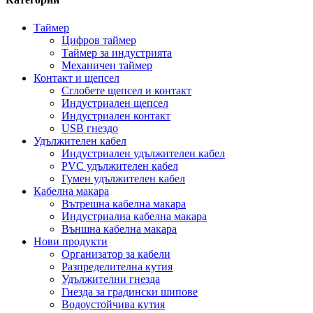
Таймер
Цифров таймер
Таймер за индустрията
Механичен таймер
Контакт и щепсел
Сглобете щепсел и контакт
Индустриален щепсел
Индустриален контакт
USB гнездо
Удължителен кабел
Индустриален удължителен кабел
PVC удължителен кабел
Гумен удължителен кабел
Кабелна макара
Вътрешна кабелна макара
Индустриална кабелна макара
Външна кабелна макара
Нови продукти
Организатор за кабели
Разпределителна кутия
Удължителни гнезда
Гнезда за градински шипове
Водоустойчива кутия